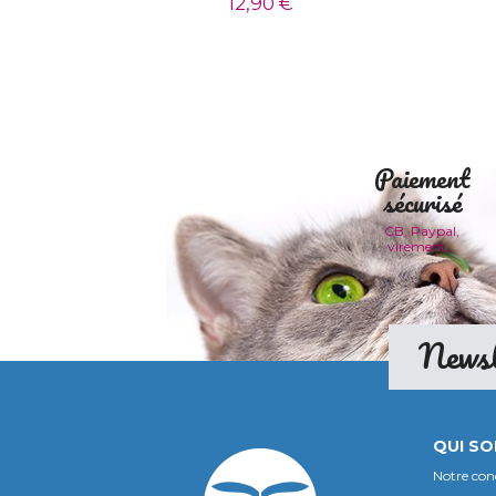
12,90 €
Paiement
sécurisé
CB, Paypal,
virement...
Newsl
QUI S
Notre con