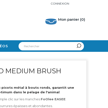
CONNEXION
Mon panier
(0)
DÉOS
RO MEDIUM BRUSH
 picots métal à bouts ronds
, garantit une
timum dans le pelage de l'animal
.
mple clic sur les manches
FoOlee EASEE
.
fourrures épaisses et abondantes.