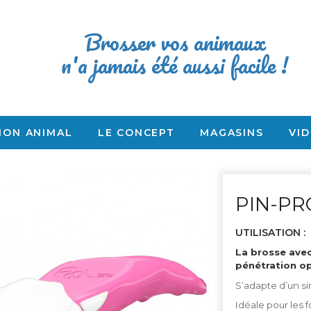
Brosser vos animaux
n'a jamais été aussi facile !
MON ANIMAL
LE CONCEPT
MAGASINS
VI
PIN-P
UTILISATION :
La brosse avec
pénétration op
S’adapte d’un si
Idéale pour les 