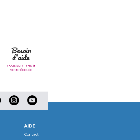
Besoin
d'aide
nous sommes à
votre écoute
AIDE
Contact