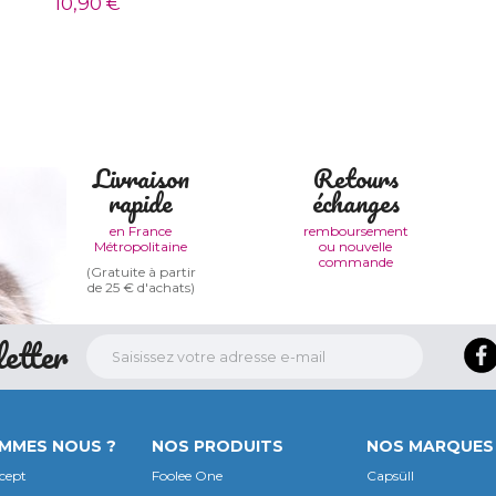
10,90 €
Livraison
Retours
rapide
échanges
en France
remboursement
Métropolitaine
ou nouvelle
commande
(Gratuite à partir
de 25 € d'achats)
etter
OMMES NOUS ?
NOS PRODUITS
NOS MARQUES
cept
Foolee One
Capsüll