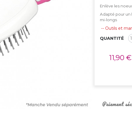
Enlève les noeud
Adapté pour un b
mi-longs
-- Outils et m
QUANTITÉ
11,90 €
Paiement séc