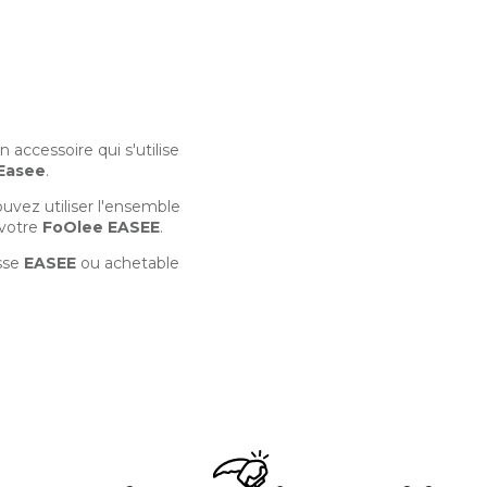
un accessoire qui s'utilise
Easee
.
ouvez utiliser l'ensemble
 votre
FoOlee EASEE
.
osse
EASEE
ou achetable