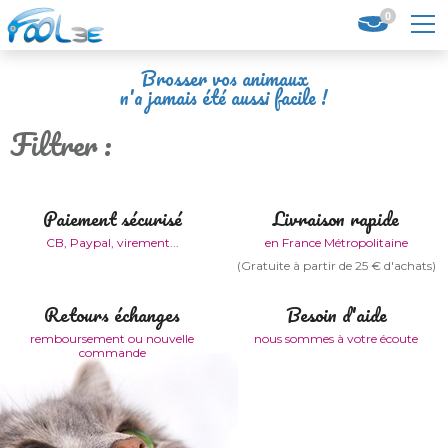
0
Brosser vos animaux
n'a jamais été aussi facile !
Filtrer :
Paiement sécurisé
Livraison rapide
CB, Paypal, virement...
en France Métropolitaine
(Gratuite à partir de 25 € d'achats)
Retours échanges
Besoin d'aide
remboursement ou nouvelle
nous sommes à votre écoute
commande