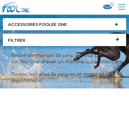
0
ACCESSOIRES FOOLEE ONE
FILTRER :
Besoin de changer de peigne metal pour votre
FoOlee One, d'avoir un manche supplémentaire
?
Toutes les tailles de peignes et manches sont
disponibles ici.