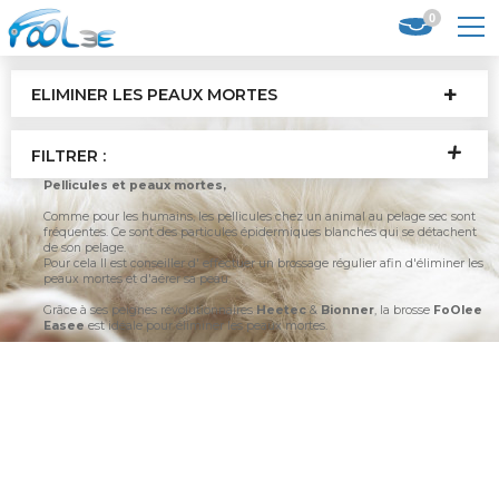
0
ELIMINER LES PEAUX MORTES
FILTRER :
Pellicules et peaux mortes,
Comme pour les humains,
les pellicules chez un animal au pelage sec sont
fréquentes. Ce sont des particules épidermiques blanches qui se détachent
de son pelage.
Pour cela Il est conseiller d' effectuer un brossage régulier afin d'éliminer les
peaux mortes et d'aérer sa peau.
Grâce à ses peignes révolutionnaires
Heetec
&
Bionner
, la brosse
FoOlee
Easee
est idéale pour éliminer les peaux mortes.