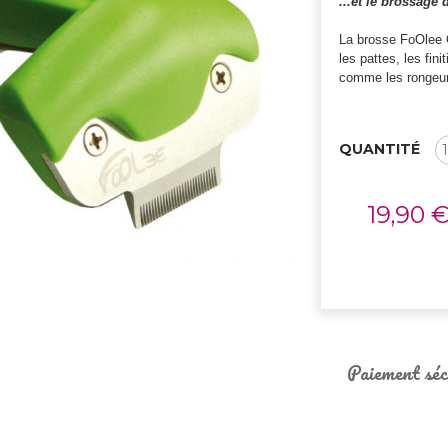
...et le brossage d
La brosse FoOlee 
les pattes, les fin
comme les rongeu
QUANTITÉ
19,90 
Paiement séc