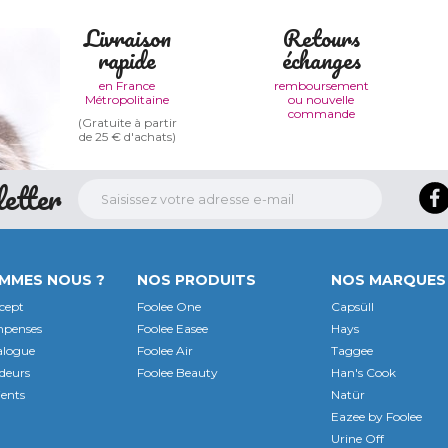
Livraison
Retours
rapide
échanges
en France
remboursement
Métropolitaine
ou nouvelle
commande
(Gratuite à partir
de 25 € d'achats)
etter
OMMES NOUS ?
NOS PRODUITS
NOS MARQUES
cept
Foolee One
Capsüll
mpenses
Foolee Easee
Hays
alogue
Foolee Air
Taggee
deurs
Foolee Beauty
Han's Cook
ients
Natür
Eazee by Foolee
Urine Off