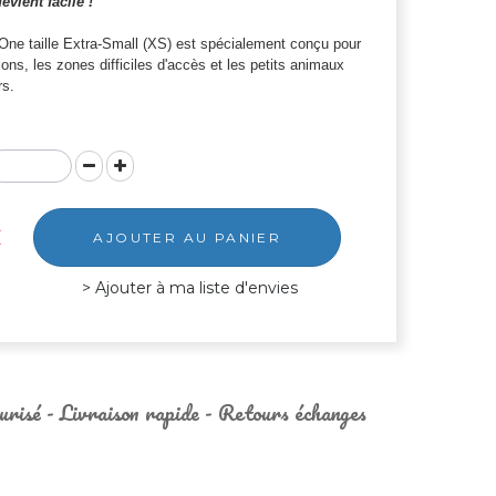
evient facile !
One taille Extra-Small (XS) est spécialement conçu
pour
itions, les zones difficiles d'accès et les petits animaux
rs
.
€
AJOUTER AU PANIER
Ajouter à ma liste d'envies
urisé - Livraison rapide - Retours échanges