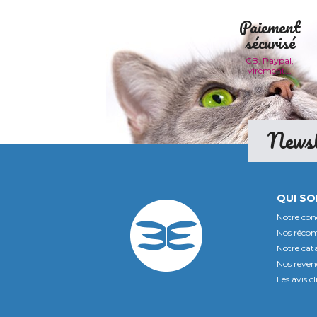
Paiement
sécurisé
CB, Paypal,
virement...
Newsl
QUI S
Notre con
Nos réco
Notre cat
Nos reven
Les avis cl