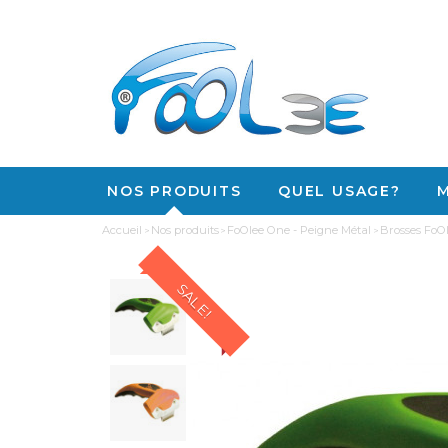
NOS PRODUITS
QUEL USAGE?
Accueil
Nos produits
FoOlee One - Peigne Métal
Brosses FoO
SALE!