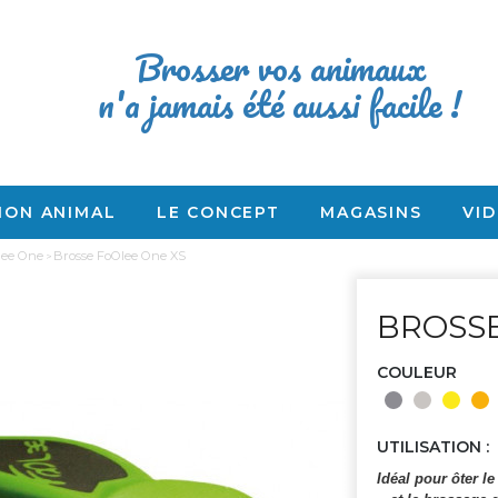
Brosser vos animaux
n'a jamais été aussi facile !
MON ANIMAL
LE CONCEPT
MAGASINS
VI
lee One
Brosse FoOlee One XS
BROSSE
COULEUR
UTILISATION :
Idéal pour ôter l