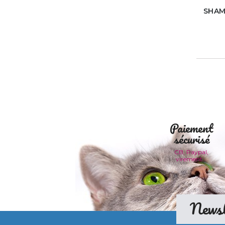
SHAM
Paiement
sécurisé
CB, Paypal,
virement...
Newsl