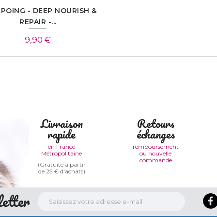
POING - DEEP NOURISH &
REPAIR -...
9,90 €
Livraison
Retours
rapide
échanges
en France
remboursement
Métropolitaine
ou nouvelle
commande
(Gratuite à partir
de 25 € d'achats)
etter