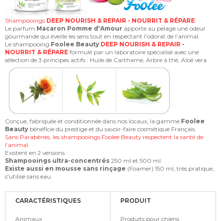
Shampooings
DEEP NOURISH & REPAIR - NOURRIT & RÉPARE
Le parfum
Macaron Pomme d'Amour
apporte au pelage une odeur
gourmande qui éveille les sens tout en respectant l’odorat de l’animal.
Le shampooing
Foolee Beauty
DEEP NOURISH & REPAIR -
NOURRIT & RÉPARE
formulé par un laboratoire spécialisé avec une
sélection de 3 principes actifs : Huile de Carthame, Arbre à thé, Aloé vera
Conçue, fabriquée et conditionnée dans nos locaux, la gamme
Foolee
Beauty
bénéficie du prestige et du savoir-faire cosmétique Français.
Sans Parabènes, les shampooings Foolee Beauty respectent la santé de
l’animal.
Existent en 2 versions :
Shampooings ultra-concentrés
250 ml et 500 ml
Existe aussi en mousse sans rinçage
(Foamer) 150 ml, très pratique,
s'utilise sans eau.
CARACTÉRISTIQUES
PRODUIT
Animaux
Produits pour chiens