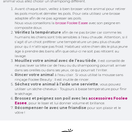
animal vous allez choisir un shampoing différent.
Avant chaque bain, veillez à bien brosser votre animal pour retirer
les poils morts et démêler les poils. Pour cela utilisez une brosse
adaptée afin de ne pas agresser ses poils.
Nous vous conseillons la
brosse Foolee Easee
avec son peigne en
composite doux.
Vérifiez la température
afin de ne pas brûler car comme les
humains les chiens sont très sensibles à l’eau chaude. Attention, si il
s’agit d’un chiot préférer une température un peu plus chaude
pour qu il n'attrape pas froid. Habituez votre chien dès le plus jeune
âge à prendre des bains afin que celui-ci ne soit pas réticent au
lavage.
Mouillez votre animal avec de l’eau tiède
, il est conseillé de
ne pas laver sa tête car de l’eau ou du shampooing pourrait arriver
dans ses oreilles ou dans ses yeux, ce qui pourrait l’irriter.
Rincer votre animal
à l'eau clair. Si vous utilisé la mousse sans
rinçage Foolee Beauty : Il est inutile de rincer.
Séchez votre animal à l’aide une serviette
, vous pouvez
utiliser un sèche-cheveux - Toujours à basse température pour finir
le séchage.
Brossez et peignez son poil avec les
accessoires Foolee
Easee
, pour le lisser et lui donner volume et brillance.
Récompenser-le avec une friandise
pour son plaisir et le
vôtre !