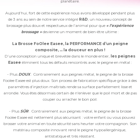
planétaire.
Aujourd’hui, fort de cette expérience nous avons développé
pendant plus
de 3 ans au sein de notre service intégré
R&D
, un nouveau concept de
brossage plus doux et respectueux de l’animal pour que
« l’expérience
brossage »
devienne un moment de bien-être ultime :
La Brosse FoOlee Easee, la PERFORMANCE d’un peigne
composite, … la douceur en plus !
D’une conception unique et brevetée dans le monde entier,
les peignes
Easee
éliminent tous les défauts rencontrés avec le peigne en métal :
- Plus
DOUX
: Contrairement aux peignes métal, le peigne de la brosse
Foolee Easee est plus doux. Son process de fabrication spécifique grâce à des
paramètres d’injection maîtrisés rende sa surface parfaitement lisse et
arrondie. Vous êtes désormais certain de n'enlever que le poil mort et de pas
couper ou arracher le bon poil.
- Plus
SÛR
: Contrairement aux peignes métal, le peigne de la brosse
Foolee Easee est nettement plus sécurisant : votre enfant ou vous pouvez
brosser votre animal en toute sécurité sans heurter votre compagnon. Son
matériau composite innovant rend le peigne hypoallergénique,
antistatique et très résistant.