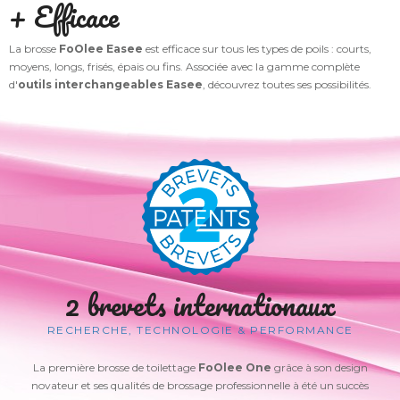
+ Efficace
La brosse
FoOlee Easee
est efficace sur tous les types de poils : courts,
moyens, longs, frisés, épais ou fins. Associée avec la gamme complète
d'
outils interchangeables Easee
, découvrez toutes ses possibilités.
2 brevets internationaux
RECHERCHE, TECHNOLOGIE & PERFORMANCE
La première brosse de toilettage
FoOlee One
grâce à son design
novateur et ses qualités de brossage professionnelle à été un succès