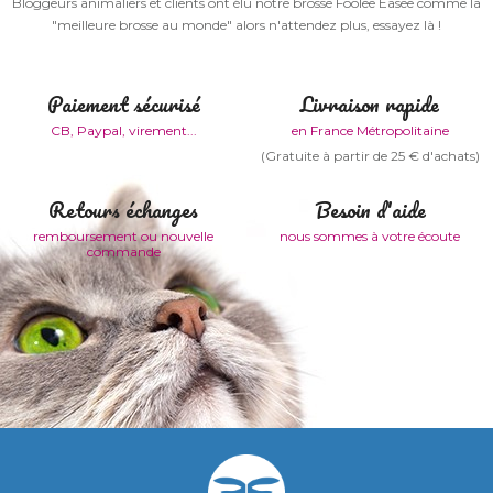
Bloggeurs animaliers et clients ont élu notre brosse Foolee Easee comme la
"meilleure brosse au monde" alors n'attendez plus, essayez là !
Paiement sécurisé
Livraison rapide
CB, Paypal, virement...
en France Métropolitaine
(Gratuite à partir de 25 € d'achats)
Retours échanges
Besoin d'aide
remboursement ou nouvelle
nous sommes à votre écoute
commande